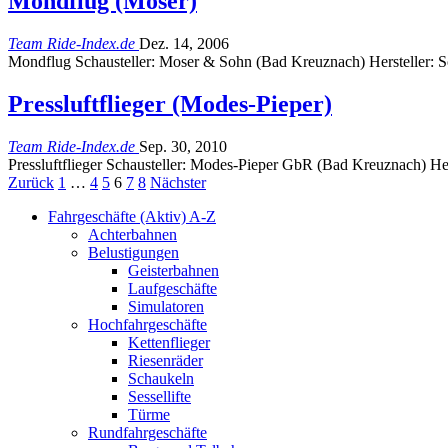
Mondflug (Moser)
Team Ride-Index.de
Dez. 14, 2006
Mondflug Schausteller: Moser & Sohn (Bad Kreuznach) Hersteller: 
Pressluftflieger (Modes-Pieper)
Team Ride-Index.de
Sep. 30, 2010
Pressluftflieger Schausteller: Modes-Pieper GbR (Bad Kreuznach) H
Zurück
1
…
4
5
6
7
8
Nächster
Fahrgeschäfte (Aktiv) A-Z
Achterbahnen
Belustigungen
Geisterbahnen
Laufgeschäfte
Simulatoren
Hochfahrgeschäfte
Kettenflieger
Riesenräder
Schaukeln
Sessellifte
Türme
Rundfahrgeschäfte