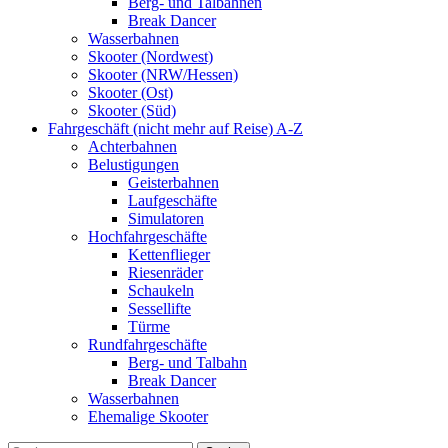
Berg- und Talbahnen
Break Dancer
Wasserbahnen
Skooter (Nordwest)
Skooter (NRW/Hessen)
Skooter (Ost)
Skooter (Süd)
Fahrgeschäft (nicht mehr auf Reise) A-Z
Achterbahnen
Belustigungen
Geisterbahnen
Laufgeschäfte
Simulatoren
Hochfahrgeschäfte
Kettenflieger
Riesenräder
Schaukeln
Sessellifte
Türme
Rundfahrgeschäfte
Berg- und Talbahn
Break Dancer
Wasserbahnen
Ehemalige Skooter