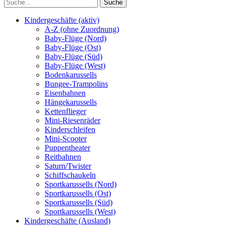
Kindergeschäfte (aktiv)
A-Z (ohne Zuordnung)
Baby-Flüge (Nord)
Baby-Flüge (Ost)
Baby-Flüge (Süd)
Baby-Flüge (West)
Bodenkarussells
Bungee-Trampolins
Eisenbahnen
Hängekarussells
Kettenflieger
Mini-Riesenräder
Kinderschleifen
Mini-Scooter
Puppentheater
Reitbahnen
Saturn/Twister
Schiffschaukeln
Sportkarussells (Nord)
Sportkarussells (Ost)
Sportkarussells (Süd)
Sportkarussells (West)
Kindergeschäfte (Ausland)