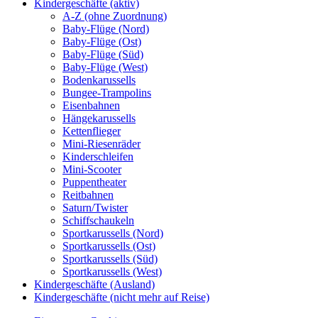
Kindergeschäfte (aktiv)
A-Z (ohne Zuordnung)
Baby-Flüge (Nord)
Baby-Flüge (Ost)
Baby-Flüge (Süd)
Baby-Flüge (West)
Bodenkarussells
Bungee-Trampolins
Eisenbahnen
Hängekarussells
Kettenflieger
Mini-Riesenräder
Kinderschleifen
Mini-Scooter
Puppentheater
Reitbahnen
Saturn/Twister
Schiffschaukeln
Sportkarussells (Nord)
Sportkarussells (Ost)
Sportkarussells (Süd)
Sportkarussells (West)
Kindergeschäfte (Ausland)
Kindergeschäfte (nicht mehr auf Reise)