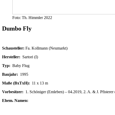
Foto: Th. Himmler 2022
Dumbo Fly
Schausteller:
Fa. Kollmann (Neumarkt)
Hersteller:
Sartori (I)
Typ:
Baby Flug
Baujahr:
1995
Maße (BxTxH):
11 x 13 m
Vorbesitzer:
1. Schöniger (Emleben) – 04.2019, 2. A. & J. Pfisterer
Ehem. Namen: