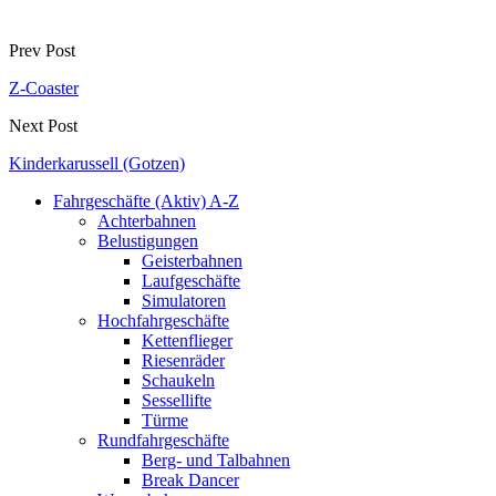
Prev Post
Z-Coaster
Next Post
Kinderkarussell (Gotzen)
Fahrgeschäfte (Aktiv) A-Z
Achterbahnen
Belustigungen
Geisterbahnen
Laufgeschäfte
Simulatoren
Hochfahrgeschäfte
Kettenflieger
Riesenräder
Schaukeln
Sessellifte
Türme
Rundfahrgeschäfte
Berg- und Talbahnen
Break Dancer