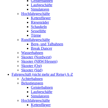
Geisterbahnen
Laufgeschäfte
Simulatoren
Hochfahrgeschäfte
Kettenflieger
Riesenräder
Schaukeln
Sessellifte
Türme
Rundfahrgeschäfte
Berg- und Talbahnen
Break Dancer
Wasserbahnen
Skooter (Nordwest)
Skooter (NRW/Hessen)
Skooter (Ost)
Skooter (Süd)
Fahrgeschäft (nicht mehr auf Reise) A-Z
Achterbahnen
Belustigungen
Geisterbahnen
Laufgeschäfte
Simulatoren
Hochfahrgeschäfte
Kettenflieger