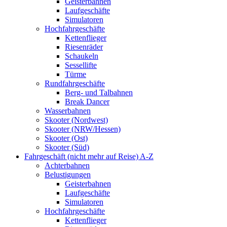
Geisterbahnen
Laufgeschäfte
Simulatoren
Hochfahrgeschäfte
Kettenflieger
Riesenräder
Schaukeln
Sessellifte
Türme
Rundfahrgeschäfte
Berg- und Talbahnen
Break Dancer
Wasserbahnen
Skooter (Nordwest)
Skooter (NRW/Hessen)
Skooter (Ost)
Skooter (Süd)
Fahrgeschäft (nicht mehr auf Reise) A-Z
Achterbahnen
Belustigungen
Geisterbahnen
Laufgeschäfte
Simulatoren
Hochfahrgeschäfte
Kettenflieger