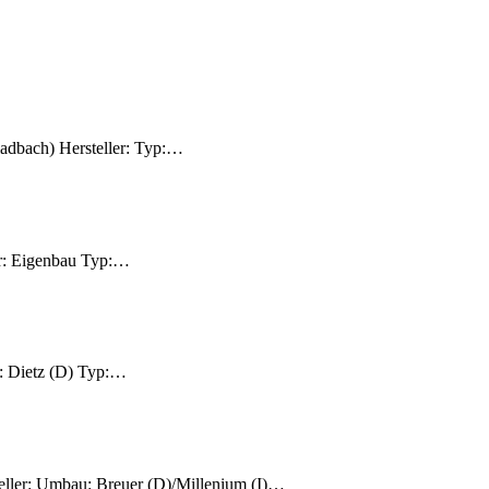
bach) Hersteller: Typ:…
r: Eigenbau Typ:…
 Dietz (D) Typ:…
ler: Umbau: Breuer (D)/Millenium (I)…