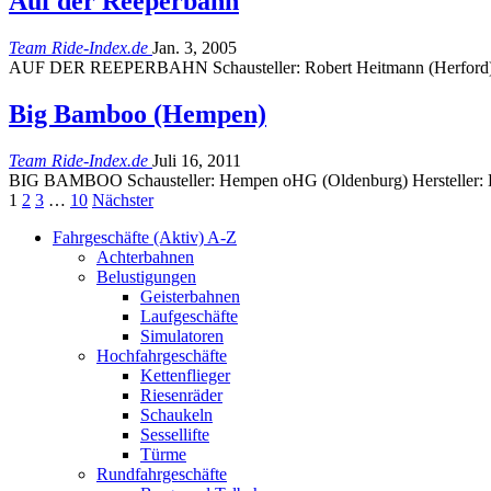
Auf der Reeperbahn
Team Ride-Index.de
Jan. 3, 2005
AUF DER REEPERBAHN Schausteller: Robert Heitmann (Herford) 
Big Bamboo (Hempen)
Team Ride-Index.de
Juli 16, 2011
BIG BAMBOO Schausteller: Hempen oHG (Oldenburg) Hersteller: D
1
2
3
…
10
Nächster
Fahrgeschäfte (Aktiv) A-Z
Achterbahnen
Belustigungen
Geisterbahnen
Laufgeschäfte
Simulatoren
Hochfahrgeschäfte
Kettenflieger
Riesenräder
Schaukeln
Sessellifte
Türme
Rundfahrgeschäfte