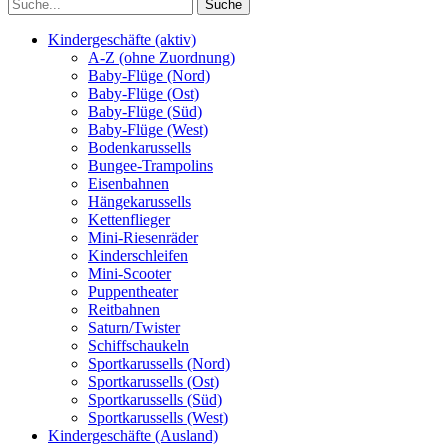
Kindergeschäfte (aktiv)
A-Z (ohne Zuordnung)
Baby-Flüge (Nord)
Baby-Flüge (Ost)
Baby-Flüge (Süd)
Baby-Flüge (West)
Bodenkarussells
Bungee-Trampolins
Eisenbahnen
Hängekarussells
Kettenflieger
Mini-Riesenräder
Kinderschleifen
Mini-Scooter
Puppentheater
Reitbahnen
Saturn/Twister
Schiffschaukeln
Sportkarussells (Nord)
Sportkarussells (Ost)
Sportkarussells (Süd)
Sportkarussells (West)
Kindergeschäfte (Ausland)