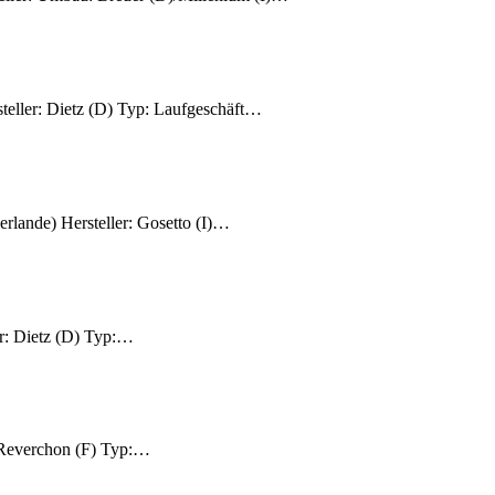
eller: Dietz (D) Typ: Laufgeschäft…
lande) Hersteller: Gosetto (I)…
r: Dietz (D) Typ:…
 Reverchon (F) Typ:…