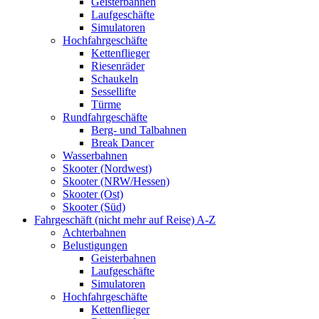
Geisterbahnen
Laufgeschäfte
Simulatoren
Hochfahrgeschäfte
Kettenflieger
Riesenräder
Schaukeln
Sessellifte
Türme
Rundfahrgeschäfte
Berg- und Talbahnen
Break Dancer
Wasserbahnen
Skooter (Nordwest)
Skooter (NRW/Hessen)
Skooter (Ost)
Skooter (Süd)
Fahrgeschäft (nicht mehr auf Reise) A-Z
Achterbahnen
Belustigungen
Geisterbahnen
Laufgeschäfte
Simulatoren
Hochfahrgeschäfte
Kettenflieger