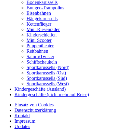
Bodenkarussells
Bungee-Trampolins
Eisenbahnen
Hängekarussells
Kettenflieger
Mini-Riesenräder
Kinderschleifen
Mini-Scooter
Puppentheater
Reitbahnen
Saturn/Twister
Schiffschaukeln
Sportkarussells (Nord)
Sportkarussells (Ost)
Sportkarussells (Süd)
Sportkarussells (West)
Kindergeschäfte (Ausland)
Kindergeschäfte (nicht mehr auf Reise)
Einsatz von Cookies
Datenschutzerklärung
Kontakt
Impressum
Updates