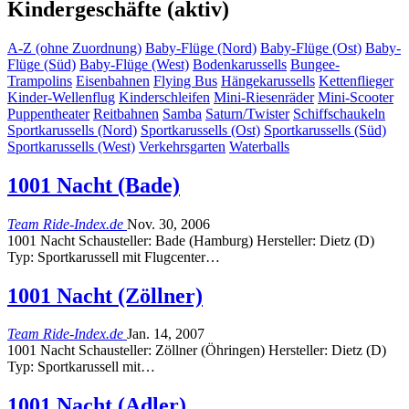
Kindergeschäfte (aktiv)
A-Z (ohne Zuordnung)
Baby-Flüge (Nord)
Baby-Flüge (Ost)
Baby-
Flüge (Süd)
Baby-Flüge (West)
Bodenkarussells
Bungee-
Trampolins
Eisenbahnen
Flying Bus
Hängekarussells
Kettenflieger
Kinder-Wellenflug
Kinderschleifen
Mini-Riesenräder
Mini-Scooter
Puppentheater
Reitbahnen
Samba
Saturn/Twister
Schiffschaukeln
Sportkarussells (Nord)
Sportkarussells (Ost)
Sportkarussells (Süd)
Sportkarussells (West)
Verkehrsgarten
Waterballs
1001 Nacht (Bade)
Team Ride-Index.de
Nov. 30, 2006
1001 Nacht Schausteller: Bade (Hamburg) Hersteller: Dietz (D)
Typ: Sportkarussell mit Flugcenter…
1001 Nacht (Zöllner)
Team Ride-Index.de
Jan. 14, 2007
1001 Nacht Schausteller: Zöllner (Öhringen) Hersteller: Dietz (D)
Typ: Sportkarussell mit…
1001 Nacht (Adler)