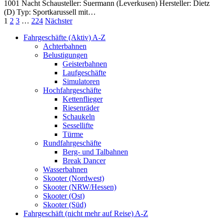
1001 Nacht Schausteller: Suermann (Leverkusen) Hersteller: Dietz
(D) Typ: Sportkarussell mit…
1
2
3
…
224
Nächster
Fahrgeschäfte (Aktiv) A-Z
Achterbahnen
Belustigungen
Geisterbahnen
Laufgeschäfte
Simulatoren
Hochfahrgeschäfte
Kettenflieger
Riesenräder
Schaukeln
Sessellifte
Türme
Rundfahrgeschäfte
Berg- und Talbahnen
Break Dancer
Wasserbahnen
Skooter (Nordwest)
Skooter (NRW/Hessen)
Skooter (Ost)
Skooter (Süd)
Fahrgeschäft (nicht mehr auf Reise) A-Z