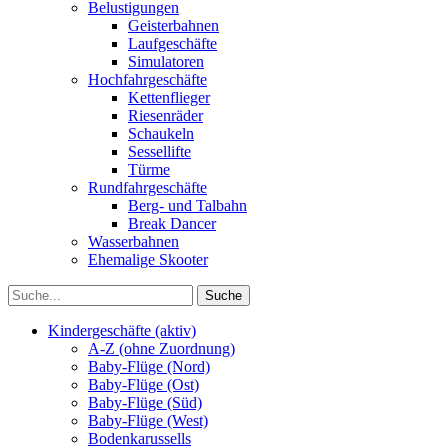
Belustigungen
Geisterbahnen
Laufgeschäfte
Simulatoren
Hochfahrgeschäfte
Kettenflieger
Riesenräder
Schaukeln
Sessellifte
Türme
Rundfahrgeschäfte
Berg- und Talbahn
Break Dancer
Wasserbahnen
Ehemalige Skooter
Kindergeschäfte (aktiv)
A-Z (ohne Zuordnung)
Baby-Flüge (Nord)
Baby-Flüge (Ost)
Baby-Flüge (Süd)
Baby-Flüge (West)
Bodenkarussells