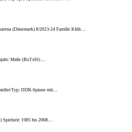
sarena (Dänemark) 8/2023-24 Familie Klüh…
Baujahr: Maße (BxTxH):…
rsteller/Typ: DDR-Spinne mit…
) Spielzeit: 1985 bis 2008…