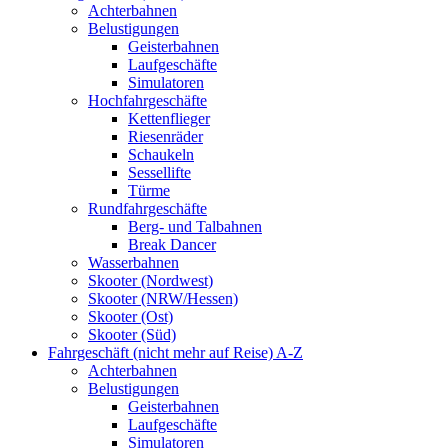
Achterbahnen
Belustigungen
Geisterbahnen
Laufgeschäfte
Simulatoren
Hochfahrgeschäfte
Kettenflieger
Riesenräder
Schaukeln
Sessellifte
Türme
Rundfahrgeschäfte
Berg- und Talbahnen
Break Dancer
Wasserbahnen
Skooter (Nordwest)
Skooter (NRW/Hessen)
Skooter (Ost)
Skooter (Süd)
Fahrgeschäft (nicht mehr auf Reise) A-Z
Achterbahnen
Belustigungen
Geisterbahnen
Laufgeschäfte
Simulatoren