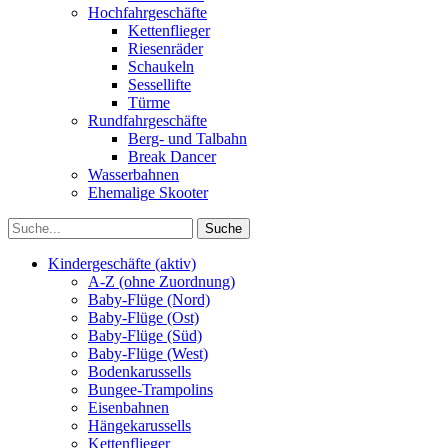
Hochfahrgeschäfte
Kettenflieger
Riesenräder
Schaukeln
Sessellifte
Türme
Rundfahrgeschäfte
Berg- und Talbahn
Break Dancer
Wasserbahnen
Ehemalige Skooter
Kindergeschäfte (aktiv)
A-Z (ohne Zuordnung)
Baby-Flüge (Nord)
Baby-Flüge (Ost)
Baby-Flüge (Süd)
Baby-Flüge (West)
Bodenkarussells
Bungee-Trampolins
Eisenbahnen
Hängekarussells
Kettenflieger