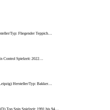
eller/Typ: Fliegender Teppich…
n Control Spielzeit: 2022…
(Leipzig) Hersteller/Typ: Bakker…
D) Top Spin Spielzeit: 1991 bis 94…