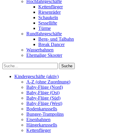
Hochfahrgeschäfte
Kettenflieger
Riesenräder
Schaukeln
Sessellifte
Türme
Rundfahrgeschäfte
Berg- und Talbahn
Break Dancer
Wasserbahnen
Ehemalige Skooter
Kindergeschäfte (aktiv)
A-Z (ohne Zuordnung)
Baby-Flüge (Nord)
Baby-Flüge (Ost)
Baby-Flüge (Süd)
Baby-Flüge (West)
Bodenkarussells
Bungee-Trampolins
Eisenbahnen
Hängekarussells
Kettenflieger