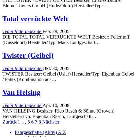
THE TOWER - EVENT CENTER Besitzer: Charles Blume,
Blume Towers GmbH (Hude/Oldb.) Hersteller/Typ:…
Total verrückte Welt
Team Ride-Index.de
Feb. 28, 2005
DIE TOTAL TOTAL VERRÜCKTE WELT Besitzer: Fellerhoff
(Düsseldorf) Hersteller/Typ: Mack Laufgeschäft…
Twister (Geibel)
Team Ride-Index.de
Okt. 30, 2005
TWISTER Besitzer: Geibel (Uslar) Hersteller/Typ: Eigenbau Geibel
/ Fähtz (Kombination aus…
Van Helsing
Team Ride-Index.de
Apr. 10, 2008
VAN HELSING Besitzer: Rico Rasch & Söhne (Groven)
Hersteller/Typ: Eigenbau Rasch, Laufgeschäft…
Zurück
1
…
5
6
7
8
Nächster
Fahrgeschäfte (Aktiv) A-Z