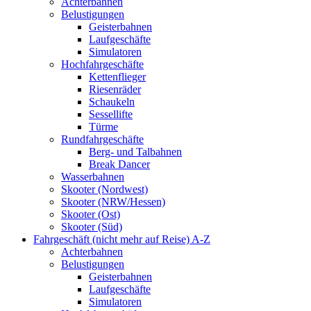
Achterbahnen
Belustigungen
Geisterbahnen
Laufgeschäfte
Simulatoren
Hochfahrgeschäfte
Kettenflieger
Riesenräder
Schaukeln
Sessellifte
Türme
Rundfahrgeschäfte
Berg- und Talbahnen
Break Dancer
Wasserbahnen
Skooter (Nordwest)
Skooter (NRW/Hessen)
Skooter (Ost)
Skooter (Süd)
Fahrgeschäft (nicht mehr auf Reise) A-Z
Achterbahnen
Belustigungen
Geisterbahnen
Laufgeschäfte
Simulatoren