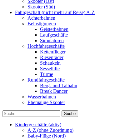
Skooter (Ost)
Skooter (Süd)
Fahrgeschäft (nicht mehr auf Reise) A-Z
Achterbahnen
Belustigungen
Geisterbahnen
Laufgeschäfte
Simulatoren
Hochfahrgeschäfte
Kettenflieger
Riesenräder
Schaukeln
Sessellifte
Türme
Rundfahrgeschäfte
Berg- und Talbahn
Break Dancer
Wasserbahnen
Ehemalige Skooter
Kindergeschäfte (aktiv)
A-Z (ohne Zuordnung)
Baby-Flüge (Nord)