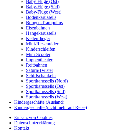
Baby-Flüge (Ost)
Baby-Flüge (Süd)
Baby-Flüge (West)
Bodenkarussells
Bungee-Trampolins
Eisenbahnen
Hängekarussells
Kettenflieger
Mini-Riesenräder
Kinderschleifen
Mini-Scooter
Puppentheater
Reitbahnen
Saturn/Twister
Schiffschaukeln
Sportkarussells (Nord)
Sportkarussells (Ost)
Sportkarussells (Süd)
Sportkarussells (West)
Kindergeschäfte (Ausland)
Kindergeschäfte (nicht mehr auf Reise)
Einsatz von Cookies
Datenschutzerklärung
Kontakt