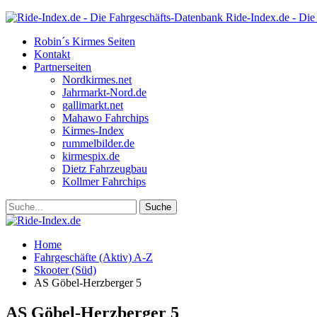
Ride-Index.de - Die
Robin´s Kirmes Seiten
Kontakt
Partnerseiten
Nordkirmes.net
Jahrmarkt-Nord.de
gallimarkt.net
Mahawo Fahrchips
Kirmes-Index
rummelbilder.de
kirmespix.de
Dietz Fahrzeugbau
Kollmer Fahrchips
Home
Fahrgeschäfte (Aktiv) A-Z
Skooter (Süd)
AS Göbel-Herzberger 5
AS Göbel-Herzberger 5