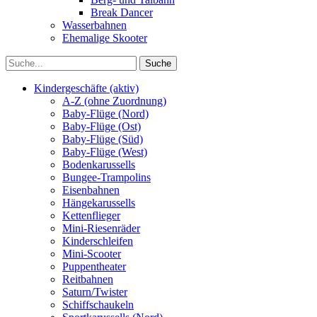
Break Dancer
Wasserbahnen
Ehemalige Skooter
Kindergeschäfte (aktiv)
A-Z (ohne Zuordnung)
Baby-Flüge (Nord)
Baby-Flüge (Ost)
Baby-Flüge (Süd)
Baby-Flüge (West)
Bodenkarussells
Bungee-Trampolins
Eisenbahnen
Hängekarussells
Kettenflieger
Mini-Riesenräder
Kinderschleifen
Mini-Scooter
Puppentheater
Reitbahnen
Saturn/Twister
Schiffschaukeln