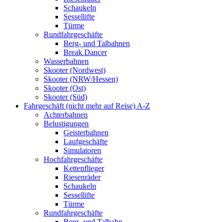
Schaukeln
Sessellifte
Türme
Rundfahrgeschäfte
Berg- und Talbahnen
Break Dancer
Wasserbahnen
Skooter (Nordwest)
Skooter (NRW/Hessen)
Skooter (Ost)
Skooter (Süd)
Fahrgeschäft (nicht mehr auf Reise) A-Z
Achterbahnen
Belustigungen
Geisterbahnen
Laufgeschäfte
Simulatoren
Hochfahrgeschäfte
Kettenflieger
Riesenräder
Schaukeln
Sessellifte
Türme
Rundfahrgeschäfte
Berg- und Talbahn