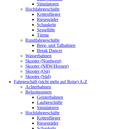
Simulatoren
Hochfahrgeschäfte
Kettenflieger
Riesenräder
Schaukeln
Sessellifte
Türme
Rundfahrgeschäfte
Berg- und Talbahnen
Break Dancer
Wasserbahnen
Skooter (Nordwest)
Skooter (NRW/Hessen)
Skooter (Ost)
Skooter (Süd)
Fahrgeschäft (nicht mehr auf Reise) A-Z
Achterbahnen
Belustigungen
Geisterbahnen
Laufgeschäfte
Simulatoren
Hochfahrgeschäfte
Kettenflieger
Riesenräder
Schaukeln