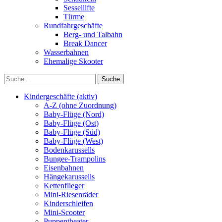
Sessellifte
Türme
Rundfahrgeschäfte
Berg- und Talbahn
Break Dancer
Wasserbahnen
Ehemalige Skooter
Kindergeschäfte (aktiv)
A-Z (ohne Zuordnung)
Baby-Flüge (Nord)
Baby-Flüge (Ost)
Baby-Flüge (Süd)
Baby-Flüge (West)
Bodenkarussells
Bungee-Trampolins
Eisenbahnen
Hängekarussells
Kettenflieger
Mini-Riesenräder
Kinderschleifen
Mini-Scooter
Puppentheater