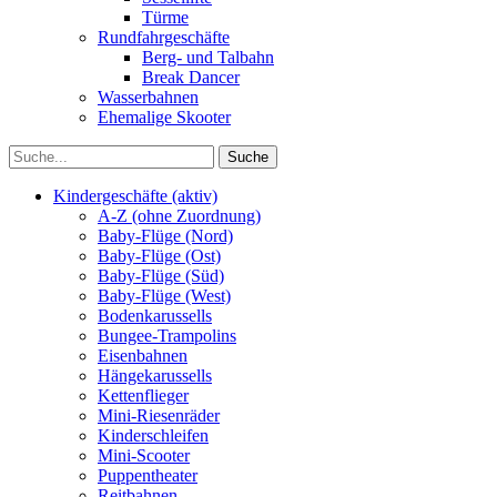
Türme
Rundfahrgeschäfte
Berg- und Talbahn
Break Dancer
Wasserbahnen
Ehemalige Skooter
Kindergeschäfte (aktiv)
A-Z (ohne Zuordnung)
Baby-Flüge (Nord)
Baby-Flüge (Ost)
Baby-Flüge (Süd)
Baby-Flüge (West)
Bodenkarussells
Bungee-Trampolins
Eisenbahnen
Hängekarussells
Kettenflieger
Mini-Riesenräder
Kinderschleifen
Mini-Scooter
Puppentheater
Reitbahnen