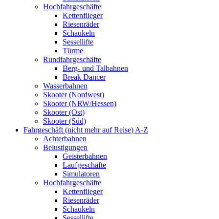
Hochfahrgeschäfte
Kettenflieger
Riesenräder
Schaukeln
Sessellifte
Türme
Rundfahrgeschäfte
Berg- und Talbahnen
Break Dancer
Wasserbahnen
Skooter (Nordwest)
Skooter (NRW/Hessen)
Skooter (Ost)
Skooter (Süd)
Fahrgeschäft (nicht mehr auf Reise) A-Z
Achterbahnen
Belustigungen
Geisterbahnen
Laufgeschäfte
Simulatoren
Hochfahrgeschäfte
Kettenflieger
Riesenräder
Schaukeln
Sessellifte