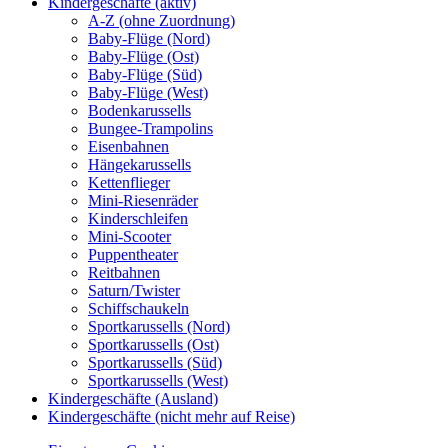
Kindergeschäfte (aktiv)
A-Z (ohne Zuordnung)
Baby-Flüge (Nord)
Baby-Flüge (Ost)
Baby-Flüge (Süd)
Baby-Flüge (West)
Bodenkarussells
Bungee-Trampolins
Eisenbahnen
Hängekarussells
Kettenflieger
Mini-Riesenräder
Kinderschleifen
Mini-Scooter
Puppentheater
Reitbahnen
Saturn/Twister
Schiffschaukeln
Sportkarussells (Nord)
Sportkarussells (Ost)
Sportkarussells (Süd)
Sportkarussells (West)
Kindergeschäfte (Ausland)
Kindergeschäfte (nicht mehr auf Reise)