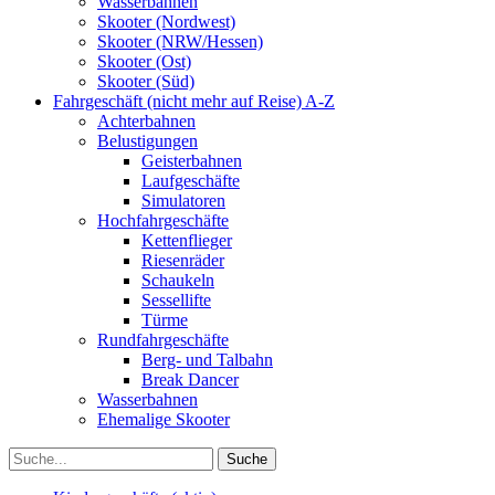
Wasserbahnen
Skooter (Nordwest)
Skooter (NRW/Hessen)
Skooter (Ost)
Skooter (Süd)
Fahrgeschäft (nicht mehr auf Reise) A-Z
Achterbahnen
Belustigungen
Geisterbahnen
Laufgeschäfte
Simulatoren
Hochfahrgeschäfte
Kettenflieger
Riesenräder
Schaukeln
Sessellifte
Türme
Rundfahrgeschäfte
Berg- und Talbahn
Break Dancer
Wasserbahnen
Ehemalige Skooter