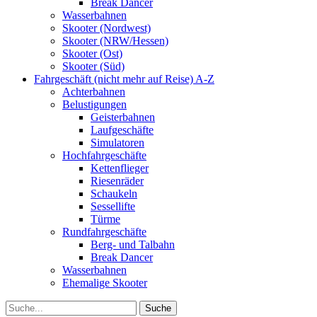
Break Dancer
Wasserbahnen
Skooter (Nordwest)
Skooter (NRW/Hessen)
Skooter (Ost)
Skooter (Süd)
Fahrgeschäft (nicht mehr auf Reise) A-Z
Achterbahnen
Belustigungen
Geisterbahnen
Laufgeschäfte
Simulatoren
Hochfahrgeschäfte
Kettenflieger
Riesenräder
Schaukeln
Sessellifte
Türme
Rundfahrgeschäfte
Berg- und Talbahn
Break Dancer
Wasserbahnen
Ehemalige Skooter