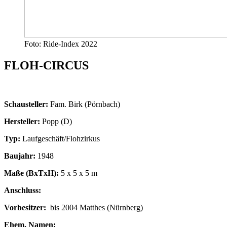
Foto: Ride-Index 2022
FLOH-CIRCUS
Schausteller:
Fam. Birk (Pörnbach)
Hersteller:
Popp (D)
Typ:
Laufgeschäft/Flohzirkus
Baujahr:
1948
Maße (BxTxH):
5 x 5 x 5 m
Anschluss:
Vorbesitzer:
bis 2004 Matthes (Nürnberg)
Ehem. Namen: