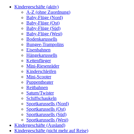
Kindergeschäfte (aktiv)
A-Z (ohne Zuordnung)
Baby-Flüge (Nord)
Baby-Flüge (Ost)
Baby-Flüge (Süd)
Baby-Flüge (West)
Bodenkarussells
Bungee-Trampolins
Eisenbahnen
Hängekarussells
Kettenflieger
Mini-Riesenräder
Kinderschleifen
Mini-Scooter
Puppentheater
Reitbahnen
Saturn/Twister
Schiffschaukeln
Sportkarussells (Nord)
Sportkarussells (Ost)
Sportkarussells (Süd)
Sportkarussells (West)
Kindergeschäfte (Ausland)
Kindergeschäfte (nicht mehr auf Reise)