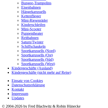
Bungee-Trampolins
Eisenbahnen
Hängekarussells
Kettenflieger
Mini-Riesenräder
Kinderschleifen
Mini-Scooter
Puppentheater
Reitbahnen
Saturn/Twister
Schiffschaukeln
Sportkarussells (Nord)
Sportkarussells (Ost)
Sportkarussells (Süd)
Sportkarussells (West)
Kindergeschäfte (Ausland)
Kindergeschäfte (nicht mehr auf Reise)
Einsatz von Cookies
Datenschutzerklärung
Kontakt
Impressum
Updates
© 2004-2026 by Fred Blachwitz & Robin Hünecke