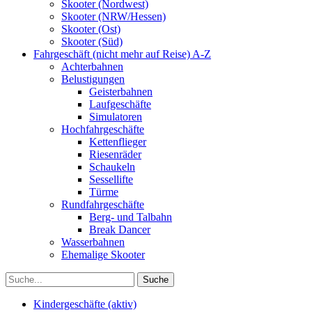
Skooter (Nordwest)
Skooter (NRW/Hessen)
Skooter (Ost)
Skooter (Süd)
Fahrgeschäft (nicht mehr auf Reise) A-Z
Achterbahnen
Belustigungen
Geisterbahnen
Laufgeschäfte
Simulatoren
Hochfahrgeschäfte
Kettenflieger
Riesenräder
Schaukeln
Sessellifte
Türme
Rundfahrgeschäfte
Berg- und Talbahn
Break Dancer
Wasserbahnen
Ehemalige Skooter
Kindergeschäfte (aktiv)