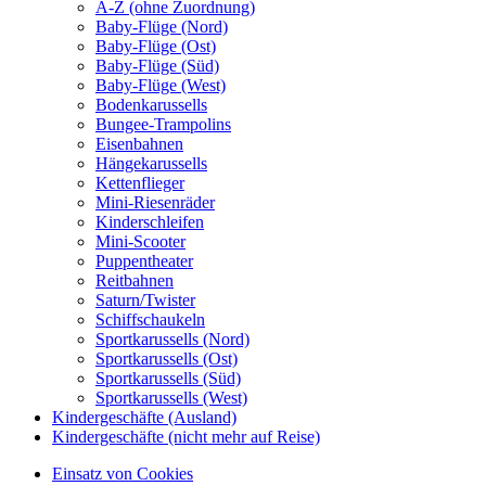
A-Z (ohne Zuordnung)
Baby-Flüge (Nord)
Baby-Flüge (Ost)
Baby-Flüge (Süd)
Baby-Flüge (West)
Bodenkarussells
Bungee-Trampolins
Eisenbahnen
Hängekarussells
Kettenflieger
Mini-Riesenräder
Kinderschleifen
Mini-Scooter
Puppentheater
Reitbahnen
Saturn/Twister
Schiffschaukeln
Sportkarussells (Nord)
Sportkarussells (Ost)
Sportkarussells (Süd)
Sportkarussells (West)
Kindergeschäfte (Ausland)
Kindergeschäfte (nicht mehr auf Reise)
Einsatz von Cookies