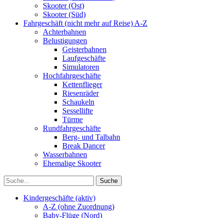
Skooter (Ost)
Skooter (Süd)
Fahrgeschäft (nicht mehr auf Reise) A-Z
Achterbahnen
Belustigungen
Geisterbahnen
Laufgeschäfte
Simulatoren
Hochfahrgeschäfte
Kettenflieger
Riesenräder
Schaukeln
Sessellifte
Türme
Rundfahrgeschäfte
Berg- und Talbahn
Break Dancer
Wasserbahnen
Ehemalige Skooter
Kindergeschäfte (aktiv)
A-Z (ohne Zuordnung)
Baby-Flüge (Nord)