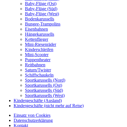
Baby-Flüge (Ost)
Baby-Flüge (Süd)
Baby-Flüge (West)
Bodenkarussells
Bungee-Trampolins
Eisenbahnen
Hängekarussells
Kettenflieger
Mini-Riesenräder
Kinderschleifen
Mini-Scooter
Puppentheater
Reitbahnen
Saturn/Twister
Schiffschaukeln
Sportkarussells (Nord)
Sportkarussells (Ost)
Sportkarussells (Süd)
Sportkarussells (West)
Kindergeschäfte (Ausland)
Kindergeschäfte (nicht mehr auf Reise)
Einsatz von Cookies
Datenschutzerklärung
Kontakt