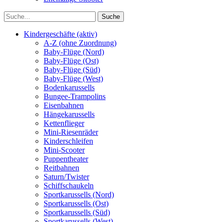
Kindergeschäfte (aktiv)
A-Z (ohne Zuordnung)
Baby-Flüge (Nord)
Baby-Flüge (Ost)
Baby-Flüge (Süd)
Baby-Flüge (West)
Bodenkarussells
Bungee-Trampolins
Eisenbahnen
Hängekarussells
Kettenflieger
Mini-Riesenräder
Kinderschleifen
Mini-Scooter
Puppentheater
Reitbahnen
Saturn/Twister
Schiffschaukeln
Sportkarussells (Nord)
Sportkarussells (Ost)
Sportkarussells (Süd)
Sportkarussells (West)