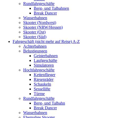
Rundfahrgeschäfte
Berg- und Talbahnen
Break Dancer
Wasserbahnen
Skooter (Nordwest)
Skooter (NRW/Hessen)
Skooter (Ost)
Skooter (Süd)
Fahrgeschäft (nicht mehr auf Reise) A-Z
Achterbahnen
Belustigungen
Geisterbahnen
Laufgeschäfte
Simulatoren
Hochfahrgeschäfte
Kettenflieger
Riesenräder
Schaukeln
Sessellifte
Türme
Rundfahrgeschäfte
Berg- und Talbahn
Break Dancer
Wasserbahnen
Ehemalige Skooter