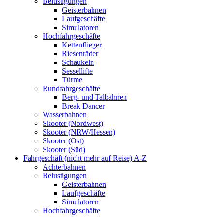
Belustigungen
Geisterbahnen
Laufgeschäfte
Simulatoren
Hochfahrgeschäfte
Kettenflieger
Riesenräder
Schaukeln
Sessellifte
Türme
Rundfahrgeschäfte
Berg- und Talbahnen
Break Dancer
Wasserbahnen
Skooter (Nordwest)
Skooter (NRW/Hessen)
Skooter (Ost)
Skooter (Süd)
Fahrgeschäft (nicht mehr auf Reise) A-Z
Achterbahnen
Belustigungen
Geisterbahnen
Laufgeschäfte
Simulatoren
Hochfahrgeschäfte