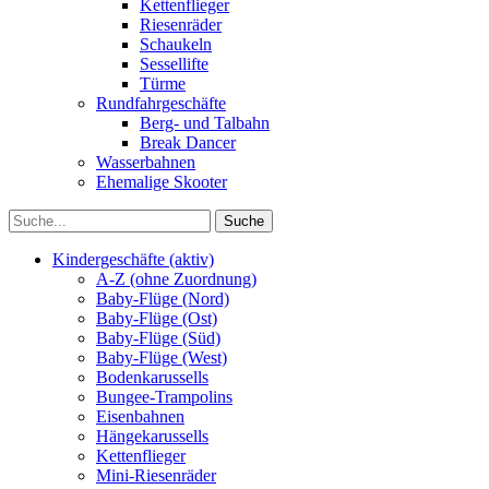
Kettenflieger
Riesenräder
Schaukeln
Sessellifte
Türme
Rundfahrgeschäfte
Berg- und Talbahn
Break Dancer
Wasserbahnen
Ehemalige Skooter
Kindergeschäfte (aktiv)
A-Z (ohne Zuordnung)
Baby-Flüge (Nord)
Baby-Flüge (Ost)
Baby-Flüge (Süd)
Baby-Flüge (West)
Bodenkarussells
Bungee-Trampolins
Eisenbahnen
Hängekarussells
Kettenflieger
Mini-Riesenräder