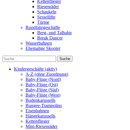
Kettenflieger
Riesenräder
Schaukeln
Sessellifte
Türme
Rundfahrgeschäfte
Berg- und Talbahn
Break Dancer
Wasserbahnen
Ehemalige Skooter
Kindergeschäfte (aktiv)
A-Z (ohne Zuordnung)
Baby-Flüge (Nord)
Baby-Flüge (Ost)
Baby-Flüge (Süd)
Baby-Flüge (West)
Bodenkarussells
Bungee-Trampolins
Eisenbahnen
Hängekarussells
Kettenflieger
Mini-Riesenräder