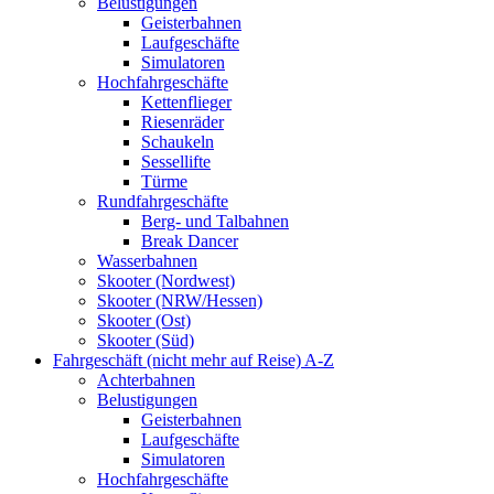
Belustigungen
Geisterbahnen
Laufgeschäfte
Simulatoren
Hochfahrgeschäfte
Kettenflieger
Riesenräder
Schaukeln
Sessellifte
Türme
Rundfahrgeschäfte
Berg- und Talbahnen
Break Dancer
Wasserbahnen
Skooter (Nordwest)
Skooter (NRW/Hessen)
Skooter (Ost)
Skooter (Süd)
Fahrgeschäft (nicht mehr auf Reise) A-Z
Achterbahnen
Belustigungen
Geisterbahnen
Laufgeschäfte
Simulatoren
Hochfahrgeschäfte