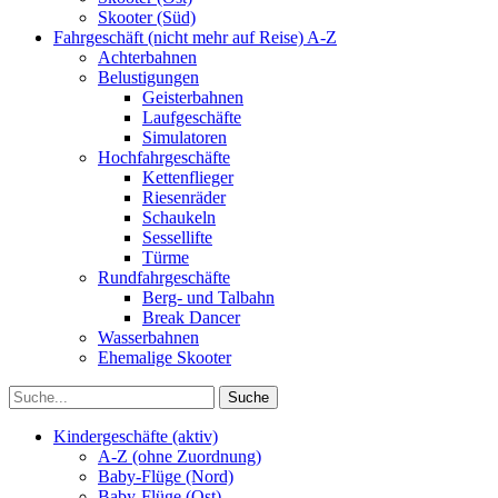
Skooter (Süd)
Fahrgeschäft (nicht mehr auf Reise) A-Z
Achterbahnen
Belustigungen
Geisterbahnen
Laufgeschäfte
Simulatoren
Hochfahrgeschäfte
Kettenflieger
Riesenräder
Schaukeln
Sessellifte
Türme
Rundfahrgeschäfte
Berg- und Talbahn
Break Dancer
Wasserbahnen
Ehemalige Skooter
Kindergeschäfte (aktiv)
A-Z (ohne Zuordnung)
Baby-Flüge (Nord)
Baby-Flüge (Ost)