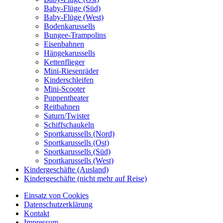
Baby-Flüge (Süd)
Baby-Flüge (West)
Bodenkarussells
Bungee-Trampolins
Eisenbahnen
Hängekarussells
Kettenflieger
Mini-Riesenräder
Kinderschleifen
Mini-Scooter
Puppentheater
Reitbahnen
Saturn/Twister
Schiffschaukeln
Sportkarussells (Nord)
Sportkarussells (Ost)
Sportkarussells (Süd)
Sportkarussells (West)
Kindergeschäfte (Ausland)
Kindergeschäfte (nicht mehr auf Reise)
Einsatz von Cookies
Datenschutzerklärung
Kontakt
Impressum