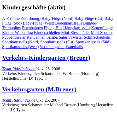
Kindergeschäfte (aktiv)
A-Z (ohne Zuordnung)
Baby-Flüge (Nord)
Baby-Flüge (Ost)
Baby-
Flüge (Süd)
Baby-Flüge (West)
Bodenkarussells
Bungee-
Trampolins
Eisenbahnen
Flying Bus
Hängekarussells
Kettenflieger
Kinder-Wellenflug
Kinderschleifen
Mini-Riesenräder
Mini-Scooter
Puppentheater
Reitbahnen
Samba
Saturn/Twister
Schiffschaukeln
Sportkarussells (Nord)
Sportkarussells (Ost)
Sportkarussells (Süd)
Sportkarussells (West)
Verkehrsgarten
Waterballs
Verkehrs-Kindergarten (Breuer)
Team Ride-Index.de
Nov. 26, 2008
Verkehrs-Kindergarten Schausteller: W. Breuer (Homburg)
Hersteller: Ihle (D) Typ:…
Verkehrsgarten (M.Breuer)
Team Ride-Index.de
Okt. 25, 2007
Verkehrsgarten Schausteller: Michael Breuer (Homburg) Hersteller:
Ihle (D) Typ:…