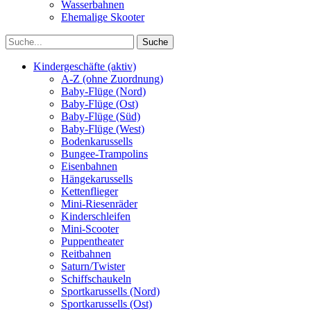
Wasserbahnen
Ehemalige Skooter
Kindergeschäfte (aktiv)
A-Z (ohne Zuordnung)
Baby-Flüge (Nord)
Baby-Flüge (Ost)
Baby-Flüge (Süd)
Baby-Flüge (West)
Bodenkarussells
Bungee-Trampolins
Eisenbahnen
Hängekarussells
Kettenflieger
Mini-Riesenräder
Kinderschleifen
Mini-Scooter
Puppentheater
Reitbahnen
Saturn/Twister
Schiffschaukeln
Sportkarussells (Nord)
Sportkarussells (Ost)