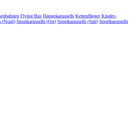
senbahnen
Flying Bus
Hängekarussells
Kettenflieger
Kinder-
s (Nord)
Sportkarussells (Ost)
Sportkarussells (Süd)
Sportkarussells