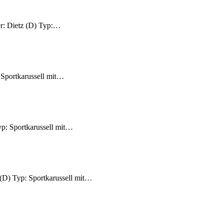
er: Dietz (D) Typ:…
: Sportkarussell mit…
yp: Sportkarussell mit…
 (D) Typ: Sportkarussell mit…