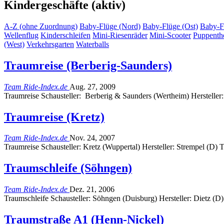
Kindergeschäfte (aktiv)
A-Z (ohne Zuordnung)
Baby-Flüge (Nord)
Baby-Flüge (Ost)
Baby-F
Wellenflug
Kinderschleifen
Mini-Riesenräder
Mini-Scooter
Puppenth
(West)
Verkehrsgarten
Waterballs
Traumreise (Berberig-Saunders)
Team Ride-Index.de
Aug. 27, 2009
Traumreise Schausteller: Berberig & Saunders (Wertheim) Hersteller
Traumreise (Kretz)
Team Ride-Index.de
Nov. 24, 2007
Traumreise Schausteller: Kretz (Wuppertal) Hersteller: Strempel (D)
Traumschleife (Söhngen)
Team Ride-Index.de
Dez. 21, 2006
Traumschleife Schausteller: Söhngen (Duisburg) Hersteller: Dietz (
Traumstraße A1 (Henn-Nickel)