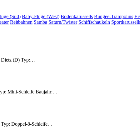
lüge (Süd)
Baby-Flüge (West)
Bodenkarussells
Bungee-Trampolins
Ei
eater
Reitbahnen
Samba
Saturn/Twister
Schiffschaukeln
Sportkarussell
: Dietz (D) Typ:…
 Typ: Mini-Schleife Baujahr:…
D) Typ: Doppel-8-Schleife…