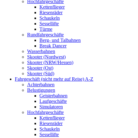
Hochfahrgeschäfte
Kettenflieger
Riesenräder
Schaukeln
Sessellifte
Türme
Rundfahrgeschäfte
Berg- und Talbahnen
Break Dancer
Wasserbahnen
Skooter (Nordwest)
Skooter (NRW/Hessen)
Skooter (Ost)
Skooter (Süd)
Fahrgeschäft (nicht mehr auf Reise) A-Z
Achterbahnen
Belustigungen
Geisterbahnen
Laufgeschäfte
Simulatoren
Hochfahrgeschäfte
Kettenflieger
Riesenräder
Schaukeln
Sessellifte