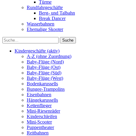
Türme
Rundfahrgeschäfte
Berg- und Talbahn
Break Dancer
Wasserbahnen
Ehemalige Skooter
Kindergeschäfte (aktiv)
A-Z (ohne Zuordnung)
Baby-Flüge (Nord)
Baby-Flüge (Ost)
Baby-Flüge (Süd)
Baby-Flüge (West)
Bodenkarussells
Bungee-Trampolins
Eisenbahnen
Hängekarussells
Kettenflieger
Mini-Riesenräder
Kinderschleifen
Mini-Scooter
Puppentheater
Reitbahnen