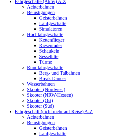
Fahrgeschäfte (Aktiv) A-Z
Achterbahnen
Belustigungen
Geisterbahnen
Laufgeschäfte
Simulatoren
Hochfahrgeschäfte
Kettenflieger
Riesenräder
Schaukeln
Sessellifte
Türme
Rundfahrgeschäfte
Berg- und Talbahnen
Break Dancer
Wasserbahnen
Skooter (Nordwest)
Skooter (NRW/Hessen)
Skooter (Ost)
Skooter (Süd)
Fahrgeschäft (nicht mehr auf Reise) A-Z
Achterbahnen
Belustigungen
Geisterbahnen
Laufgeschäfte