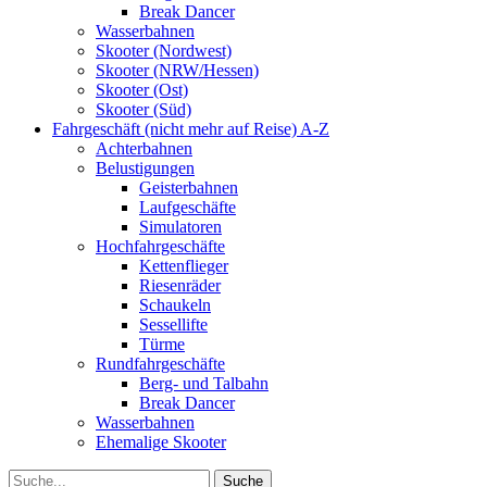
Break Dancer
Wasserbahnen
Skooter (Nordwest)
Skooter (NRW/Hessen)
Skooter (Ost)
Skooter (Süd)
Fahrgeschäft (nicht mehr auf Reise) A-Z
Achterbahnen
Belustigungen
Geisterbahnen
Laufgeschäfte
Simulatoren
Hochfahrgeschäfte
Kettenflieger
Riesenräder
Schaukeln
Sessellifte
Türme
Rundfahrgeschäfte
Berg- und Talbahn
Break Dancer
Wasserbahnen
Ehemalige Skooter