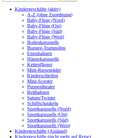
Kindergeschäfte (aktiv)
A-Z (ohne Zuordnung)
Baby-Flüge (Nord)
Baby-Flüge (Ost)
Baby-Flüge (Süd)
Baby-Flüge (West)
Bodenkarussells
Bungee-Trampolins
Eisenbahnen
Hängekarussells
Kettenflieger
Mini-Riesenräder
Kinderschleifen
Mini-Scooter
Puppentheater
Reitbahnen
Saturn/Twister
Schiffschaukeln
Sportkarussells (Nord)
Sportkarussells (Ost)
Sportkarussells (Süd)
Sportkarussells (West)
Kindergeschäfte (Ausland)
Kindergeschäfte (nicht mehr auf Reise)