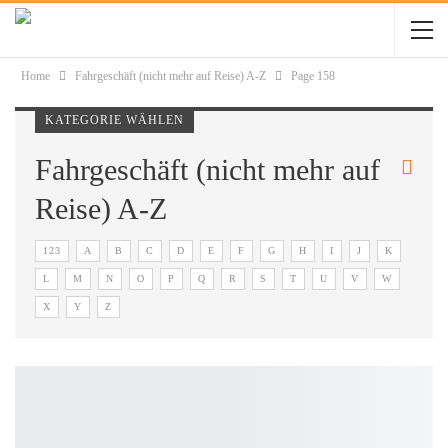
Home
Fahrgeschäft (nicht mehr auf Reise) A-Z
Page 158
KATEGORIE WÄHLEN
Fahrgeschäft (nicht mehr auf
Reise) A-Z
123
A
B
C
D
E
F
G
H
I
J
K
L
M
N
O
P
Q
R
S
T
U
V
W
X
Y
Z