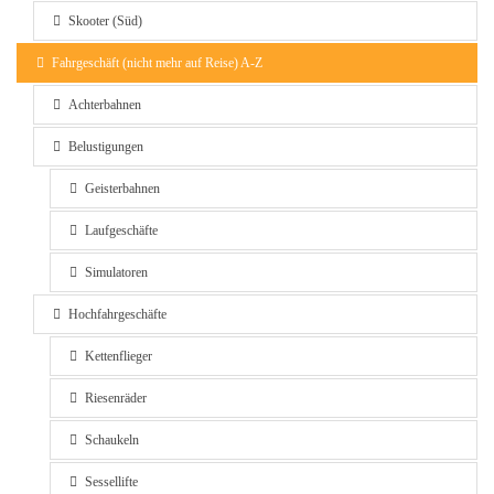
Skooter (Süd)
Fahrgeschäft (nicht mehr auf Reise) A-Z
Achterbahnen
Belustigungen
Geisterbahnen
Laufgeschäfte
Simulatoren
Hochfahrgeschäfte
Kettenflieger
Riesenräder
Schaukeln
Sessellifte