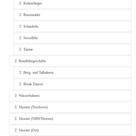
Kettenflieger
Riesenräder
Schaukeln
Sessellifte
Türme
Rundfahrgeschäfte
Berg- und Talbahnen
Break Dancer
Wasserbahnen
Skooter (Nordwest)
Skooter (NRW/Hessen)
Skooter (Ost)