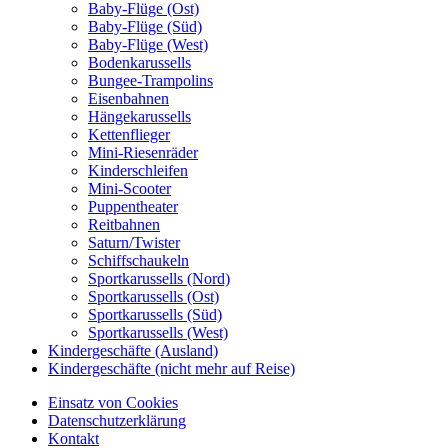
Baby-Flüge (Ost)
Baby-Flüge (Süd)
Baby-Flüge (West)
Bodenkarussells
Bungee-Trampolins
Eisenbahnen
Hängekarussells
Kettenflieger
Mini-Riesenräder
Kinderschleifen
Mini-Scooter
Puppentheater
Reitbahnen
Saturn/Twister
Schiffschaukeln
Sportkarussells (Nord)
Sportkarussells (Ost)
Sportkarussells (Süd)
Sportkarussells (West)
Kindergeschäfte (Ausland)
Kindergeschäfte (nicht mehr auf Reise)
Einsatz von Cookies
Datenschutzerklärung
Kontakt