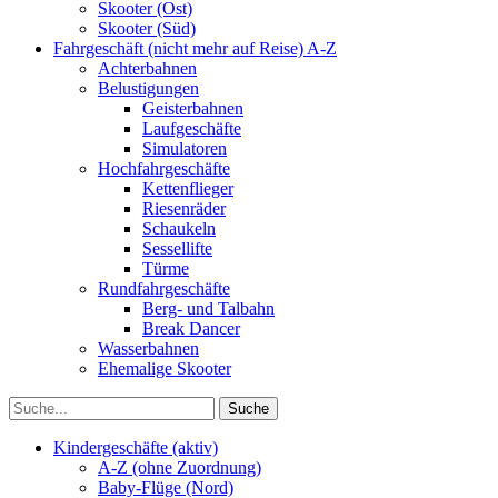
Skooter (Ost)
Skooter (Süd)
Fahrgeschäft (nicht mehr auf Reise) A-Z
Achterbahnen
Belustigungen
Geisterbahnen
Laufgeschäfte
Simulatoren
Hochfahrgeschäfte
Kettenflieger
Riesenräder
Schaukeln
Sessellifte
Türme
Rundfahrgeschäfte
Berg- und Talbahn
Break Dancer
Wasserbahnen
Ehemalige Skooter
Kindergeschäfte (aktiv)
A-Z (ohne Zuordnung)
Baby-Flüge (Nord)