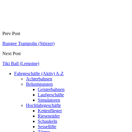
Prev Post
Bungee Trampolin (Störzer)
Next Post
Tiki Ball (Lemoine)
Fahrgeschäfte (Aktiv) A-Z
Achterbahnen
Belustigungen
Geisterbahnen
Laufgeschäfte
Simulatoren
Hochfahrgeschäfte
Kettenflieger
Riesenräder
Schaukeln
Sessellifte
Türme