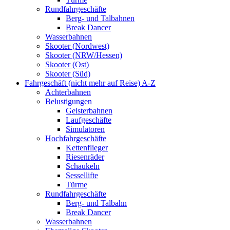
Rundfahrgeschäfte
Berg- und Talbahnen
Break Dancer
Wasserbahnen
Skooter (Nordwest)
Skooter (NRW/Hessen)
Skooter (Ost)
Skooter (Süd)
Fahrgeschäft (nicht mehr auf Reise) A-Z
Achterbahnen
Belustigungen
Geisterbahnen
Laufgeschäfte
Simulatoren
Hochfahrgeschäfte
Kettenflieger
Riesenräder
Schaukeln
Sessellifte
Türme
Rundfahrgeschäfte
Berg- und Talbahn
Break Dancer
Wasserbahnen