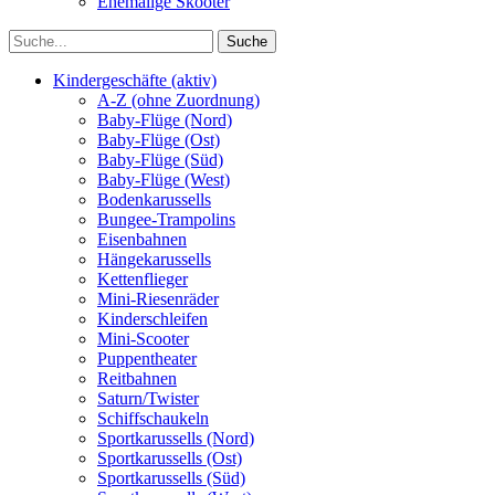
Ehemalige Skooter
Kindergeschäfte (aktiv)
A-Z (ohne Zuordnung)
Baby-Flüge (Nord)
Baby-Flüge (Ost)
Baby-Flüge (Süd)
Baby-Flüge (West)
Bodenkarussells
Bungee-Trampolins
Eisenbahnen
Hängekarussells
Kettenflieger
Mini-Riesenräder
Kinderschleifen
Mini-Scooter
Puppentheater
Reitbahnen
Saturn/Twister
Schiffschaukeln
Sportkarussells (Nord)
Sportkarussells (Ost)
Sportkarussells (Süd)