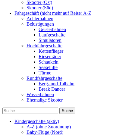
Skooter (Ost)
Skooter (Süd)
Fahrgeschäft (nicht mehr auf Reise) A-Z
Achterbahnen
Belustigungen
Geisterbahnen
Laufgeschäfte
Simulatoren
Hochfahrgeschäfte
Kettenflieger
Riesenräder
Schaukeln
Sessellifte
Türme
Rundfahrgeschäfte
Berg- und Talbahn
Break Dancer
Wasserbahnen
Ehemalige Skooter
Kindergeschäfte (aktiv)
A-Z (ohne Zuordnung)
Baby-Flüge (Nord)