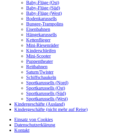
Baby-Flüge (Ost)
Baby-Flüge (Süd)
Baby-Flüge (West)
Bodenkarussells
Bungee-Trampolins
Eisenbahnen
Hängekarussells
Kettenflieger
Mini-Riesenräder
Kinderschleifen
Mini-Scooter
Puppentheater
Reitbahnen
Saturn/Twister
Schiffschaukeln
Sportkarussells (Nord)
Sportkarussells (Ost)
Sportkarussells (Süd)
Sportkarussells (West)
Kindergeschäfte (Ausland)
Kindergeschäfte (nicht mehr auf Reise)
Einsatz von Cookies
Datenschutzerklärung
Kontakt