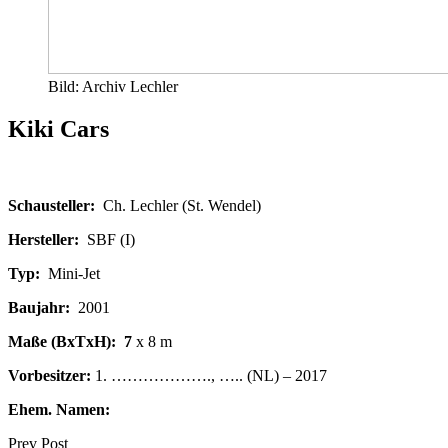
Bild: Archiv Lechler
Kiki Cars
Schausteller:
Ch. Lechler (St. Wendel)
Hersteller:
SBF (I)
Typ:
Mini-Jet
Baujahr:
2001
Maße (BxTxH): 7
x 8 m
Vorbesitzer:
1. ………………., ….. (NL) – 2017
Ehem. Namen:
Prev Post