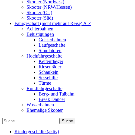
Skooter (Nordwest)
Skooter (NRW/Hessen)
Skooter (Ost)
Skooter (Süd)
Fahrgeschäft (nicht mehr auf Reise) A-Z
Achterbahnen
Belustigungen
Geisterbahnen
Laufgeschäfte
Simulatoren
Hochfahrgeschäfte
Kettenflieger
Riesenräder
Schaukeln
Sessellifte
Türme
Rundfahrgeschäfte
Berg- und Talbahn
Break Dancer
Wasserbahnen
Ehemalige Skooter
Kindergeschäfte (aktiv)