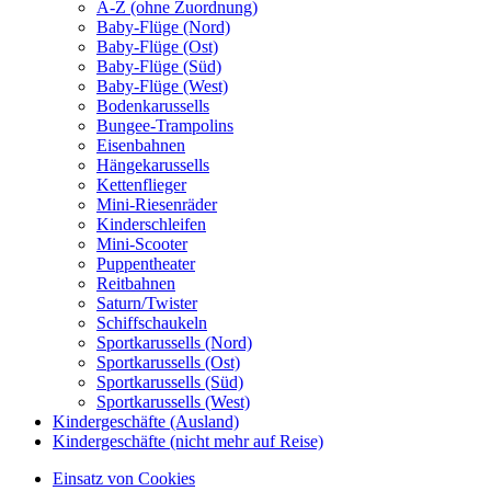
A-Z (ohne Zuordnung)
Baby-Flüge (Nord)
Baby-Flüge (Ost)
Baby-Flüge (Süd)
Baby-Flüge (West)
Bodenkarussells
Bungee-Trampolins
Eisenbahnen
Hängekarussells
Kettenflieger
Mini-Riesenräder
Kinderschleifen
Mini-Scooter
Puppentheater
Reitbahnen
Saturn/Twister
Schiffschaukeln
Sportkarussells (Nord)
Sportkarussells (Ost)
Sportkarussells (Süd)
Sportkarussells (West)
Kindergeschäfte (Ausland)
Kindergeschäfte (nicht mehr auf Reise)
Einsatz von Cookies