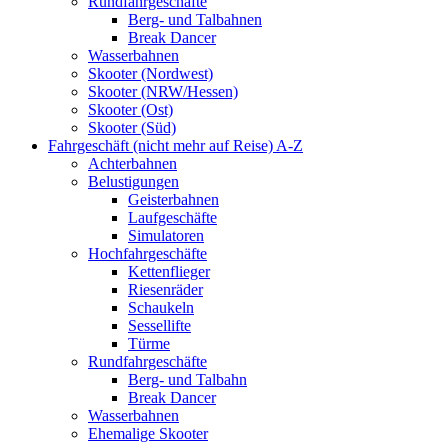
Rundfahrgeschäfte
Berg- und Talbahnen
Break Dancer
Wasserbahnen
Skooter (Nordwest)
Skooter (NRW/Hessen)
Skooter (Ost)
Skooter (Süd)
Fahrgeschäft (nicht mehr auf Reise) A-Z
Achterbahnen
Belustigungen
Geisterbahnen
Laufgeschäfte
Simulatoren
Hochfahrgeschäfte
Kettenflieger
Riesenräder
Schaukeln
Sessellifte
Türme
Rundfahrgeschäfte
Berg- und Talbahn
Break Dancer
Wasserbahnen
Ehemalige Skooter