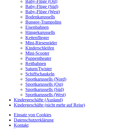
Baby-Flüge (Ost)
Baby-Flüge (Süd)
Baby-Flüge (West)
Bodenkarussells
Bungee-Trampolins
Eisenbahnen
Hängekarussells
Kettenflieger
Mini-Riesenräder
Kinderschleifen
Mini-Scooter
Puppentheater
Reitbahnen
Saturn/Twister
Schiffschaukeln
Sportkarussells (Nord)
Sportkarussells (Ost)
Sportkarussells (Süd)
Sportkarussells (West)
Kindergeschäfte (Ausland)
Kindergeschäfte (nicht mehr auf Reise)
Einsatz von Cookies
Datenschutzerklärung
Kontakt