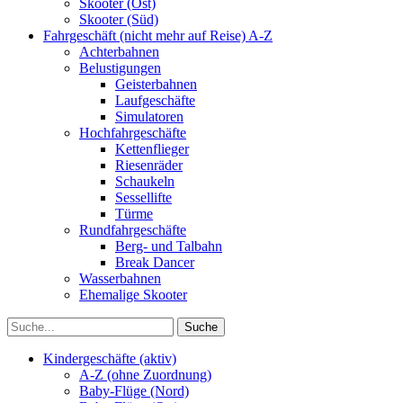
Skooter (Ost)
Skooter (Süd)
Fahrgeschäft (nicht mehr auf Reise) A-Z
Achterbahnen
Belustigungen
Geisterbahnen
Laufgeschäfte
Simulatoren
Hochfahrgeschäfte
Kettenflieger
Riesenräder
Schaukeln
Sessellifte
Türme
Rundfahrgeschäfte
Berg- und Talbahn
Break Dancer
Wasserbahnen
Ehemalige Skooter
Kindergeschäfte (aktiv)
A-Z (ohne Zuordnung)
Baby-Flüge (Nord)