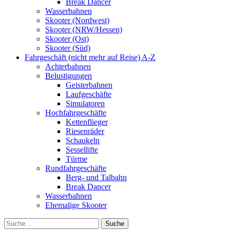
Break Dancer
Wasserbahnen
Skooter (Nordwest)
Skooter (NRW/Hessen)
Skooter (Ost)
Skooter (Süd)
Fahrgeschäft (nicht mehr auf Reise) A-Z
Achterbahnen
Belustigungen
Geisterbahnen
Laufgeschäfte
Simulatoren
Hochfahrgeschäfte
Kettenflieger
Riesenräder
Schaukeln
Sessellifte
Türme
Rundfahrgeschäfte
Berg- und Talbahn
Break Dancer
Wasserbahnen
Ehemalige Skooter