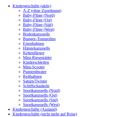
Kindergeschäfte (aktiv)
A-Z (ohne Zuordnung)
Baby-Flüge (Nord)
Baby-Flüge (Ost)
Baby-Flüge (Süd)
Baby-Flüge (West)
Bodenkarussells
Bungee-Trampolins
Eisenbahnen
Hängekarussells
Kettenflieger
Mini-Riesenräder
Kinderschleifen
Mini-Scooter
Puppentheater
Reitbahnen
Saturn/Twister
Schiffschaukeln
Sportkarussells (Nord)
Sportkarussells (Ost)
Sportkarussells (Süd)
Sportkarussells (West)
Kindergeschäfte (Ausland)
Kindergeschäfte (nicht mehr auf Reise)