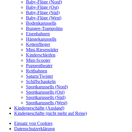
Baby-Flüge (Nord)
Baby-Flüge (Ost)
Baby-Flüge (Süd)
Baby-Flüge (West)
Bodenkarussells
Bungee-Trampolins
Eisenbahnen
Hängekarussells
Kettenflieger
Mini-Riesenräder
Kinderschleifen
Mini-Scooter
Puppentheater
Reitbahnen
Saturn/Twister
Schiffschaukeln
Sportkarussells (Nord)
Sportkarussells (Ost)
Sportkarussells (Süd)
Sportkarussells (West)
Kindergeschäfte (Ausland)
Kindergeschäfte (nicht mehr auf Reise)
Einsatz von Cookies
Datenschutzerklärung