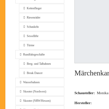
Kettenflieger
Riesenräder
Schaukeln
Sessellifte
Türme
Rundfahrgeschäfte
Berg- und Talbahnen
Märchenkar
Break Dancer
Wasserbahnen
Skooter (Nordwest)
Schausteller:
Monika F
Skooter (NRW/Hessen)
Hersteller: