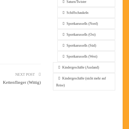
Saturn/Twister
Schiffschaukeln
Sportkarussells (Nord)
Sportkarussells (Ost)
Sportkarussells (Süd)
Sportkarussells (West)
Kindergeschäfte (Ausland)
NEXT POST
Kindergeschäfte (nicht mehr auf
Kettenflieger (Wittig)
Reise)