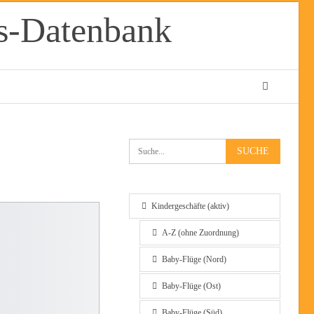
Kindergeschäfte (aktiv)
A-Z (ohne Zuordnung)
Baby-Flüge (Nord)
Baby-Flüge (Ost)
Baby-Flüge (Süd)