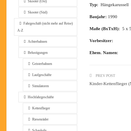
Skooter (Ost)
Typ:
Hängekarussell
Skooter (Süd)
Baujahr:
1990
Fahrgeschäft (nicht mehr auf Reise)
Maße (BxTxH):
5 x 
A-Z
Vorbesitzer:
Achterbahnen
Ehem. Namen:
Belustigungen
Geisterbahnen
Laufgeschäfte
PREV POST
Kinder-Kettenflieger (
Simulatoren
Hochfahrgeschäfte
Kettenflieger
Riesenräder
Schaukeln