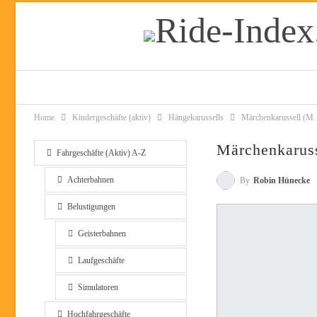
Home
Kindergeschäfte (aktiv)
Hängekarussells
Märchenkarussell (M. 
Märchenkaruss
Fahrgeschäfte (Aktiv) A-Z
Achterbahnen
By
Robin Hünecke
Belustigungen
Geisterbahnen
Laufgeschäfte
Simulatoren
Hochfahrgeschäfte