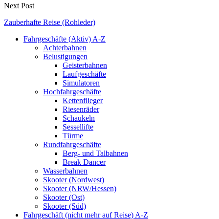
Next Post
Zauberhafte Reise (Rohleder)
Fahrgeschäfte (Aktiv) A-Z
Achterbahnen
Belustigungen
Geisterbahnen
Laufgeschäfte
Simulatoren
Hochfahrgeschäfte
Kettenflieger
Riesenräder
Schaukeln
Sessellifte
Türme
Rundfahrgeschäfte
Berg- und Talbahnen
Break Dancer
Wasserbahnen
Skooter (Nordwest)
Skooter (NRW/Hessen)
Skooter (Ost)
Skooter (Süd)
Fahrgeschäft (nicht mehr auf Reise) A-Z