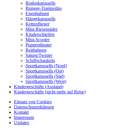
Bodenkarussells
Bungee-Trampolins
Eisenbahnen
Hängekarussells
Kettenflieger
Mini-Riesenräder
Kinderschleifen
Mini-Scooter
Puppentheater
Reitbahnen
Saturn/Twister
Schiffschaukeln
Sportkarussells (Nord)
Sportkarussells (Ost)
Sportkarussells (Süd)
Sportkarussells (West)
Kindergeschäfte (Ausland)
Kindergeschäfte (nicht mehr auf Reise)
Einsatz von Cookies
Datenschutzerklärung
Kontakt
Impressum
Updates