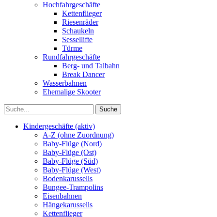
Hochfahrgeschäfte
Kettenflieger
Riesenräder
Schaukeln
Sessellifte
Türme
Rundfahrgeschäfte
Berg- und Talbahn
Break Dancer
Wasserbahnen
Ehemalige Skooter
Kindergeschäfte (aktiv)
A-Z (ohne Zuordnung)
Baby-Flüge (Nord)
Baby-Flüge (Ost)
Baby-Flüge (Süd)
Baby-Flüge (West)
Bodenkarussells
Bungee-Trampolins
Eisenbahnen
Hängekarussells
Kettenflieger