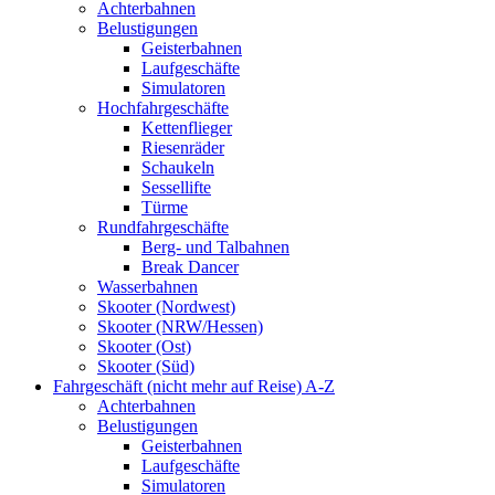
Achterbahnen
Belustigungen
Geisterbahnen
Laufgeschäfte
Simulatoren
Hochfahrgeschäfte
Kettenflieger
Riesenräder
Schaukeln
Sessellifte
Türme
Rundfahrgeschäfte
Berg- und Talbahnen
Break Dancer
Wasserbahnen
Skooter (Nordwest)
Skooter (NRW/Hessen)
Skooter (Ost)
Skooter (Süd)
Fahrgeschäft (nicht mehr auf Reise) A-Z
Achterbahnen
Belustigungen
Geisterbahnen
Laufgeschäfte
Simulatoren