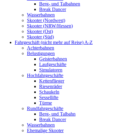
Berg- und Talbahnen
Break Dancer
Wasserbahnen
Skooter (Nordwest)
Skooter (NRW/Hessen)
Skooter (Ost)
Skooter (Süd)
Fahrgeschäft (nicht mehr auf Reise) A-Z
Achterbahnen
Belustigungen
Geisterbahnen
Laufgeschäfte
Simulatoren
Hochfahrgeschäfte
Kettenflieger
Riesenräder
Schaukeln
Sessellifte
Türme
Rundfahrgeschäfte
Berg- und Talbahn
Break Dancer
Wasserbahnen
Ehemalige Skooter