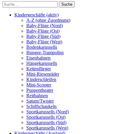
Kindergeschäfte (aktiv)
A-Z (ohne Zuordnung)
Baby-Flüge (Nord)
Baby-Flüge (Ost)
Baby-Flüge (Süd)
Baby-Flüge (West)
Bodenkarussells
Bungee-Trampolins
Eisenbahnen
Hängekarussells
Kettenflieger
Mini-Riesenräder
Kinderschleifen
Mini-Scooter
Puppentheater
Reitbahnen
Saturn/Twister
Schiffschaukeln
Sportkarussells (Nord)
Sportkarussells (Ost)
Sportkarussells (Süd)
Sportkarussells (West)
Kindergeschäfte (Ausland)