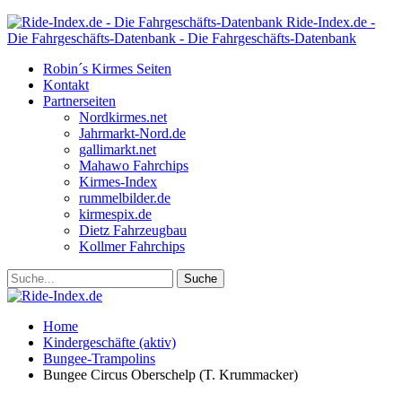
Ride-Index.de -
Die Fahrgeschäfts-Datenbank - Die Fahrgeschäfts-Datenbank
Robin´s Kirmes Seiten
Kontakt
Partnerseiten
Nordkirmes.net
Jahrmarkt-Nord.de
gallimarkt.net
Mahawo Fahrchips
Kirmes-Index
rummelbilder.de
kirmespix.de
Dietz Fahrzeugbau
Kollmer Fahrchips
Home
Kindergeschäfte (aktiv)
Bungee-Trampolins
Bungee Circus Oberschelp (T. Krummacker)