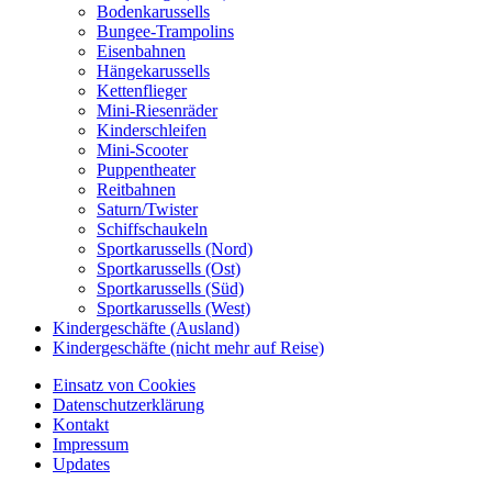
Bodenkarussells
Bungee-Trampolins
Eisenbahnen
Hängekarussells
Kettenflieger
Mini-Riesenräder
Kinderschleifen
Mini-Scooter
Puppentheater
Reitbahnen
Saturn/Twister
Schiffschaukeln
Sportkarussells (Nord)
Sportkarussells (Ost)
Sportkarussells (Süd)
Sportkarussells (West)
Kindergeschäfte (Ausland)
Kindergeschäfte (nicht mehr auf Reise)
Einsatz von Cookies
Datenschutzerklärung
Kontakt
Impressum
Updates