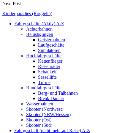
Next Post
Kinderparadies (Roggelin)
Fahrgeschäfte (Aktiv) A-Z
Achterbahnen
Belustigungen
Geisterbahnen
Laufgeschäfte
Simulatoren
Hochfahrgeschäfte
Kettenflieger
Riesenräder
Schaukeln
Sessellifte
Türme
Rundfahrgeschäfte
Berg- und Talbahnen
Break Dancer
Wasserbahnen
Skooter (Nordwest)
Skooter (NRW/Hessen)
Skooter (Ost)
Skooter (Süd)
Fahrgeschäft (nicht mehr auf Reise) A-Z