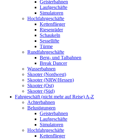
Geisterbahnen
Laufgeschäfte
Simulatoren
Hochfahrgeschäfte
Kettenflieger
Riesenräder
Schaukeln
Sessellifte
Türme
Rundfahrgeschäfte
Berg- und Talbahnen
Break Dancer
Wasserbahnen
Skooter (Nordwest)
Skooter (NRW/Hessen)
Skooter (Ost)
Skooter (Süd)
Fahrgeschäft (nicht mehr auf Reise) A-Z
Achterbahnen
Belustigungen
Geisterbahnen
Laufgeschäfte
Simulatoren
Hochfahrgeschäfte
Kettenflieger