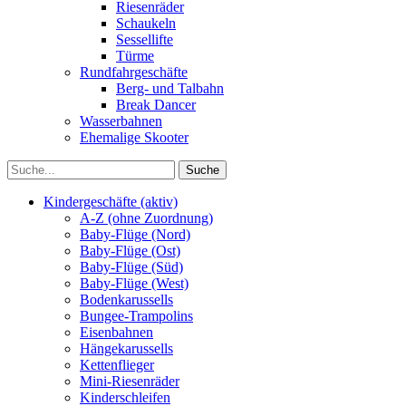
Riesenräder
Schaukeln
Sessellifte
Türme
Rundfahrgeschäfte
Berg- und Talbahn
Break Dancer
Wasserbahnen
Ehemalige Skooter
Kindergeschäfte (aktiv)
A-Z (ohne Zuordnung)
Baby-Flüge (Nord)
Baby-Flüge (Ost)
Baby-Flüge (Süd)
Baby-Flüge (West)
Bodenkarussells
Bungee-Trampolins
Eisenbahnen
Hängekarussells
Kettenflieger
Mini-Riesenräder
Kinderschleifen