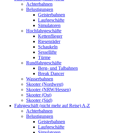
Achterbahnen
Belustigungen
Geisterbahnen
Laufgeschäfte
Simulatoren
Hochfahrgeschäfte
Kettenflieger
Riesenräder
Schaukeln
Sessellifte
Türme
Rundfahrgeschäfte
Berg- und Talbahnen
Break Dancer
Wasserbahnen
Skooter (Nordwest)
Skooter (NRW/Hessen)
Skooter (Ost)
Skooter (Süd)
Fahrgeschäft (nicht mehr auf Reise) A-Z
Achterbahnen
Belustigungen
Geisterbahnen
Laufgeschäfte
Simulatoren