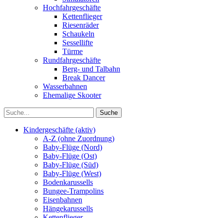
Hochfahrgeschäfte
Kettenflieger
Riesenräder
Schaukeln
Sessellifte
Türme
Rundfahrgeschäfte
Berg- und Talbahn
Break Dancer
Wasserbahnen
Ehemalige Skooter
Kindergeschäfte (aktiv)
A-Z (ohne Zuordnung)
Baby-Flüge (Nord)
Baby-Flüge (Ost)
Baby-Flüge (Süd)
Baby-Flüge (West)
Bodenkarussells
Bungee-Trampolins
Eisenbahnen
Hängekarussells
Kettenflieger