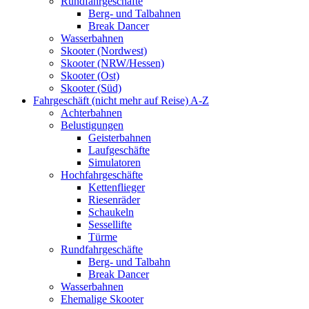
Rundfahrgeschäfte
Berg- und Talbahnen
Break Dancer
Wasserbahnen
Skooter (Nordwest)
Skooter (NRW/Hessen)
Skooter (Ost)
Skooter (Süd)
Fahrgeschäft (nicht mehr auf Reise) A-Z
Achterbahnen
Belustigungen
Geisterbahnen
Laufgeschäfte
Simulatoren
Hochfahrgeschäfte
Kettenflieger
Riesenräder
Schaukeln
Sessellifte
Türme
Rundfahrgeschäfte
Berg- und Talbahn
Break Dancer
Wasserbahnen
Ehemalige Skooter