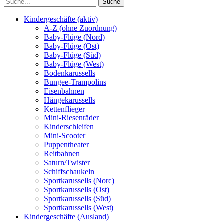
Kindergeschäfte (aktiv)
A-Z (ohne Zuordnung)
Baby-Flüge (Nord)
Baby-Flüge (Ost)
Baby-Flüge (Süd)
Baby-Flüge (West)
Bodenkarussells
Bungee-Trampolins
Eisenbahnen
Hängekarussells
Kettenflieger
Mini-Riesenräder
Kinderschleifen
Mini-Scooter
Puppentheater
Reitbahnen
Saturn/Twister
Schiffschaukeln
Sportkarussells (Nord)
Sportkarussells (Ost)
Sportkarussells (Süd)
Sportkarussells (West)
Kindergeschäfte (Ausland)