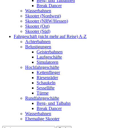
Berg- und Talbahnen
Break Dancer
Wasserbahnen
Skooter (Nordwest)
Skooter (NRW/Hessen)
Skooter (Ost)
Skooter (Süd)
Fahrgeschäft (nicht mehr auf Reise) A-Z
Achterbahnen
Belustigungen
Geisterbahnen
Laufgeschäfte
Simulatoren
Hochfahrgeschäfte
Kettenflieger
Riesenräder
Schaukeln
Sessellifte
Türme
Rundfahrgeschäfte
Berg- und Talbahn
Break Dancer
Wasserbahnen
Ehemalige Skooter