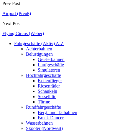
Prev Post
Airport (Preuß)
Next Post
Flying Circus (Weber)
Fahrgeschäfte (Aktiv) A-Z
Achterbahnen
Belustigungen
Geisterbahnen
Laufgeschäfte
Simulatoren
Hochfahrgeschäfte
Kettenflieger
Riesenräder
Schaukeln
Sessellifte
Türme
Rundfahrgeschäfte
Berg- und Talbahnen
Break Dancer
Wasserbahnen
Skooter (Nordwest)