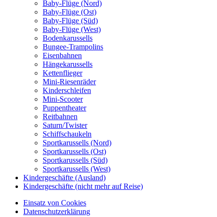
Baby-Flüge (Nord)
Baby-Flüge (Ost)
Baby-Flüge (Süd)
Baby-Flüge (West)
Bodenkarussells
Bungee-Trampolins
Eisenbahnen
Hängekarussells
Kettenflieger
Mini-Riesenräder
Kinderschleifen
Mini-Scooter
Puppentheater
Reitbahnen
Saturn/Twister
Schiffschaukeln
Sportkarussells (Nord)
Sportkarussells (Ost)
Sportkarussells (Süd)
Sportkarussells (West)
Kindergeschäfte (Ausland)
Kindergeschäfte (nicht mehr auf Reise)
Einsatz von Cookies
Datenschutzerklärung