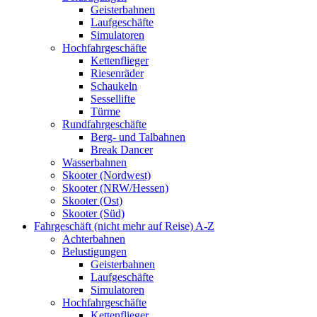
Geisterbahnen
Laufgeschäfte
Simulatoren
Hochfahrgeschäfte
Kettenflieger
Riesenräder
Schaukeln
Sessellifte
Türme
Rundfahrgeschäfte
Berg- und Talbahnen
Break Dancer
Wasserbahnen
Skooter (Nordwest)
Skooter (NRW/Hessen)
Skooter (Ost)
Skooter (Süd)
Fahrgeschäft (nicht mehr auf Reise) A-Z
Achterbahnen
Belustigungen
Geisterbahnen
Laufgeschäfte
Simulatoren
Hochfahrgeschäfte
Kettenflieger