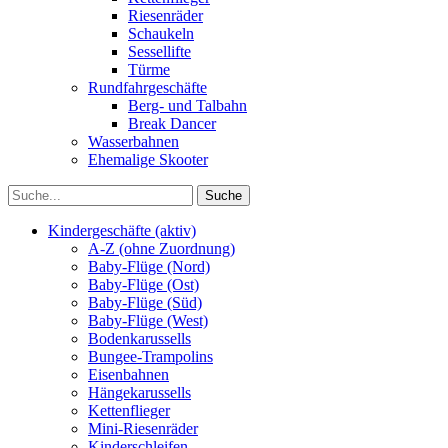
Riesenräder
Schaukeln
Sessellifte
Türme
Rundfahrgeschäfte
Berg- und Talbahn
Break Dancer
Wasserbahnen
Ehemalige Skooter
Kindergeschäfte (aktiv)
A-Z (ohne Zuordnung)
Baby-Flüge (Nord)
Baby-Flüge (Ost)
Baby-Flüge (Süd)
Baby-Flüge (West)
Bodenkarussells
Bungee-Trampolins
Eisenbahnen
Hängekarussells
Kettenflieger
Mini-Riesenräder
Kinderschleifen