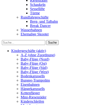
Riesenräder
Schaukeln
Sessellifte
Türme
Rundfahrgeschäfte
Berg- und Talbahn
Break Dancer
Wasserbahnen
Ehemalige Skooter
Kindergeschäfte (aktiv)
A-Z (ohne Zuordnung)
Baby-Flüge (Nord)
Baby-Flüge (Ost)
Baby-Flüge (Süd)
Baby-Flüge (West)
Bodenkarussells
Bungee-Trampolins
Eisenbahnen
Hängekarussells
Kettenflieger
Mini-Riesenräder
Kinderschleifen