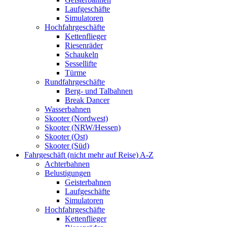
Laufgeschäfte
Simulatoren
Hochfahrgeschäfte
Kettenflieger
Riesenräder
Schaukeln
Sessellifte
Türme
Rundfahrgeschäfte
Berg- und Talbahnen
Break Dancer
Wasserbahnen
Skooter (Nordwest)
Skooter (NRW/Hessen)
Skooter (Ost)
Skooter (Süd)
Fahrgeschäft (nicht mehr auf Reise) A-Z
Achterbahnen
Belustigungen
Geisterbahnen
Laufgeschäfte
Simulatoren
Hochfahrgeschäfte
Kettenflieger