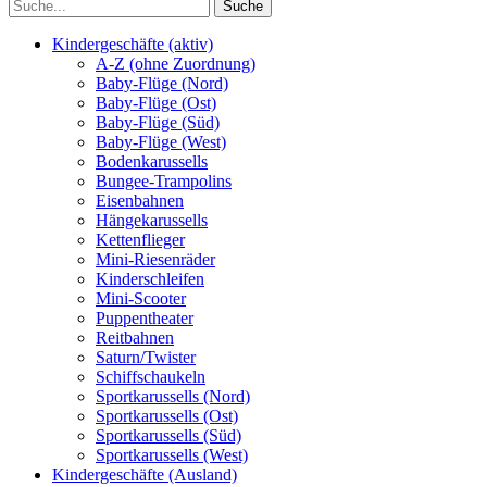
Kindergeschäfte (aktiv)
A-Z (ohne Zuordnung)
Baby-Flüge (Nord)
Baby-Flüge (Ost)
Baby-Flüge (Süd)
Baby-Flüge (West)
Bodenkarussells
Bungee-Trampolins
Eisenbahnen
Hängekarussells
Kettenflieger
Mini-Riesenräder
Kinderschleifen
Mini-Scooter
Puppentheater
Reitbahnen
Saturn/Twister
Schiffschaukeln
Sportkarussells (Nord)
Sportkarussells (Ost)
Sportkarussells (Süd)
Sportkarussells (West)
Kindergeschäfte (Ausland)