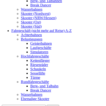
Berg- und Talbahnen
Break Dancer
Wasserbahnen
Skooter (Nordwest)
Skooter (NRW/Hessen)
Skooter (Ost)
Skooter (Süd)
Fahrgeschäft (nicht mehr auf Reise) A-Z
Achterbahnen
Belustigungen
Geisterbahnen
Laufgeschäfte
Simulatoren
Hochfahrgeschäfte
Kettenflieger
Riesenräder
Schaukeln
Sessellifte
Türme
Rundfahrgeschäfte
Berg- und Talbahn
Break Dancer
Wasserbahnen
Ehemalige Skooter