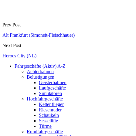
Prev Post
Alt Frankfurt (Simoneit-Fleischhauer)
Next Post
Heroes City (NL)
Fahrgeschäfte (Aktiv) A-Z
Achterbahnen
Belustigungen
Geisterbahnen
Laufgeschäfte
Simulatoren
Hochfahrgeschäfte
Kettenflieger
Riesenräder
Schaukeln
Sessellifte
Türme
Rundfahrgeschäfte