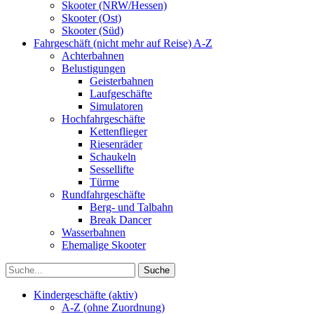
Skooter (NRW/Hessen)
Skooter (Ost)
Skooter (Süd)
Fahrgeschäft (nicht mehr auf Reise) A-Z
Achterbahnen
Belustigungen
Geisterbahnen
Laufgeschäfte
Simulatoren
Hochfahrgeschäfte
Kettenflieger
Riesenräder
Schaukeln
Sessellifte
Türme
Rundfahrgeschäfte
Berg- und Talbahn
Break Dancer
Wasserbahnen
Ehemalige Skooter
Kindergeschäfte (aktiv)
A-Z (ohne Zuordnung)