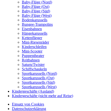
Baby-Flüge (Nord)
Baby-Flüge (Ost)
Baby-Flüge (Süd)
Baby-Flüge (West)
Bodenkarussells
Bungee-Trampolins
Eisenbahnen
Hängekarussells
Kettenflieger
Mini-Riesenräder
Kinderschleifen
Mini-Scooter
Puppentheater
Reitbahnen
Saturn/Twister
Schiffschaukeln
Sportkarussells (Nord)
Sportkarussells (Ost)
Sportkarussells (Süd)
Sportkarussells (West)
Kindergeschäfte (Ausland)
Kindergeschäfte (nicht mehr auf Reise)
Einsatz von Cookies
Datenschutzerklärung